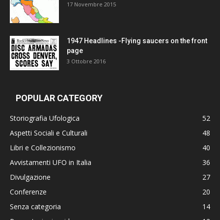
17 Novembre 2015
1947 Headlines -Flying saucers on the front
page
3 Ottobre 2016
POPULAR CATEGORY
Storiografia Ufologica
52
Aspetti Sociali e Culturali
48
Libri e Collezionismo
40
Avvistamenti UFO in Italia
36
Divulgazione
27
Conferenze
20
Senza categoria
14