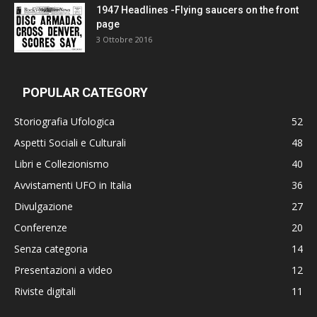
1947 Headlines -Flying saucers on the front
page
3 Ottobre 2016
POPULAR CATEGORY
Storiografia Ufologica
52
Aspetti Sociali e Culturali
48
Libri e Collezionismo
40
Avvistamenti UFO in Italia
36
Divulgazione
27
Conferenze
20
Senza categoria
14
Presentazioni a video
12
Riviste digitali
11