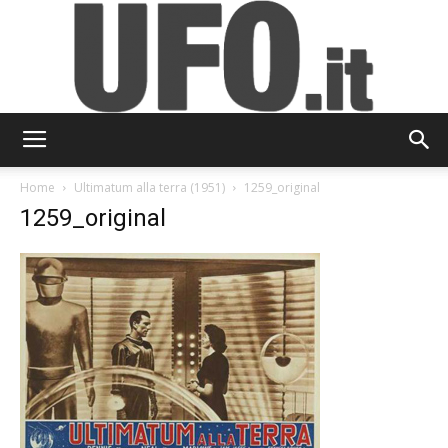
UFO.it
Home
Ultimatum alla terra (1951)
1259_original
1259_original