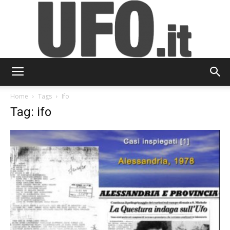
UFO.it
Home
Tags
Ifo
Tag: ifo