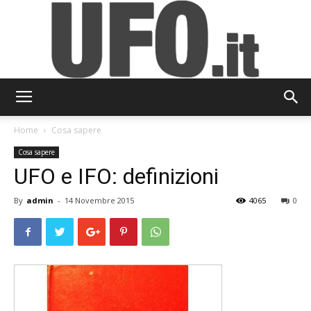
UFO.it
Home
Cosa sapere
Cosa sapere
UFO e IFO: definizioni
By
admin
-
14 Novembre 2015
4065
0